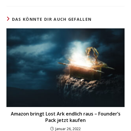
einem
einem
neuen
neuen
Fenster
Fenster
DAS KÖNNTE DIR AUCH GEFALLEN
Amazon bringt Lost Ark endlich raus – Founder’s
Pack jetzt kaufen
Januar 26, 2022