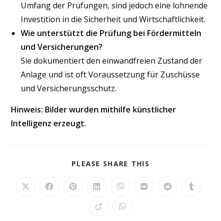
Umfang der Prüfungen, sind jedoch eine lohnende
Investition in die Sicherheit und Wirtschaftlichkeit.
Wie unterstützt die Prüfung bei Fördermitteln
und Versicherungen?
Sie dokumentiert den einwandfreien Zustand der
Anlage und ist oft Voraussetzung für Zuschüsse
und Versicherungsschutz.
Hinweis: Bilder wurden mithilfe künstlicher
Intelligenz erzeugt.
DIESEN
PLEASE SHARE THIS
INHALT
TEILEN
Öffnet
Öffnet
Öffnet
Öffnet
Öffnet
Öffnet
Öffnet
Öffnet
in
in
in
in
in
in
in
in
einem
einem
einem
einem
einem
einem
einem
einem
Öffnet
Öffnet
neuen
neuen
neuen
neuen
neuen
neuen
neuen
neuen
in
in
Fenster
Fenster
Fenster
Fenster
Fenster
Fenster
Fenster
Fenster