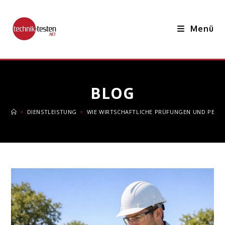
Zum
Inhalt
Menü
springen
BLOG
>
DIENSTLEISTUNG
>
WIE WIRTSCHAFTLICHE PRÜFUNGEN UND PERS