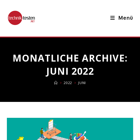
Zum
Inhalt
Menü
springen
MONATLICHE ARCHIVE:
JUNI 2022
>
2022
>
JUNI