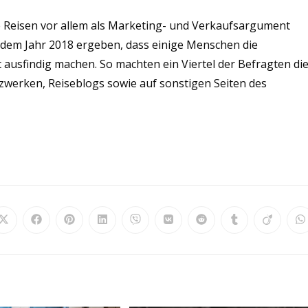
le Reisen vor allem als Marketing- und Verkaufsargument
us dem Jahr 2018 ergeben, dass einige Menschen die
 ausfindig machen. So machten ein Viertel der Befragten di
zwerken, Reiseblogs sowie auf sonstigen Seiten des
Öffnet
Öffnet
Öffnet
Öffnet
Öffnet
Öffnet
Öffnet
Öffnet
Öffnet
Ö
in
in
in
in
in
in
in
in
in
in
einem
einem
einem
einem
einem
einem
einem
einem
einem
e
neuen
neuen
neuen
neuen
neuen
neuen
neuen
neuen
neuen
n
Fenster
Fenster
Fenster
Fenster
Fenster
Fenster
Fenster
Fenster
Fenster
F