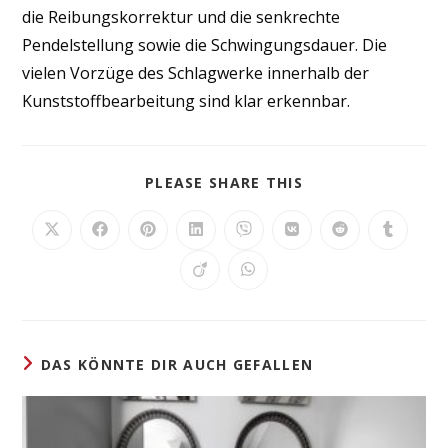
die Reibungskorrektur und die senkrechte
Pendelstellung sowie die Schwingungsdauer. Die
vielen Vorzüge des Schlagwerke innerhalb der
Kunststoffbearbeitung sind klar erkennbar.
DIESEN
PLEASE SHARE THIS
INHALT
TEILEN
Öffnet
Öffnet
Öffnet
Öffnet
Öffnet
Öffnet
Öffnet
Öffnet
in
in
in
in
in
in
in
in
einem
einem
einem
einem
einem
einem
einem
einem
Öffnet
Öffnet
neuen
neuen
neuen
neuen
neuen
neuen
neuen
neuen
in
in
Fenster
Fenster
Fenster
Fenster
Fenster
Fenster
Fenster
Fenster
einem
einem
neuen
neuen
Fenster
Fenster
DAS KÖNNTE DIR AUCH GEFALLEN