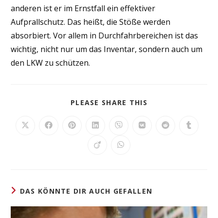
anderen ist er im Ernstfall ein effektiver
Aufprallschutz. Das heißt, die Stöße werden
absorbiert. Vor allem in Durchfahrbereichen ist das
wichtig, nicht nur um das Inventar, sondern auch um
den LKW zu schützen.
DIESEN
PLEASE SHARE THIS
INHALT
TEILEN
Öffnet
Öffnet
Öffnet
Öffnet
Öffnet
Öffnet
Öffnet
Öffnet
in
in
in
in
in
in
in
in
einem
einem
einem
einem
einem
einem
einem
einem
Öffnet
Öffnet
neuen
neuen
neuen
neuen
neuen
neuen
neuen
neuen
in
in
Fenster
Fenster
Fenster
Fenster
Fenster
Fenster
Fenster
Fenster
einem
einem
neuen
neuen
Fenster
Fenster
DAS KÖNNTE DIR AUCH GEFALLEN