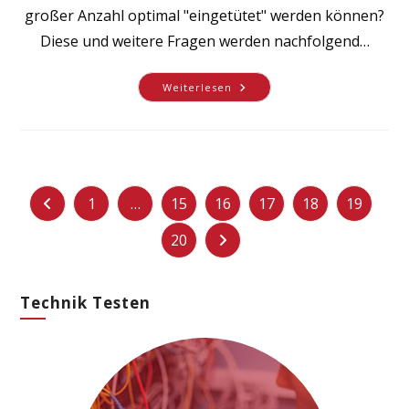
großer Anzahl optimal "eingetütet" werden können?
Diese und weitere Fragen werden nachfolgend…
Verpackungstechnik
Weiterlesen
–
Wie
Kommen
Lebensmittel
In
Die
Tüte?
1
…
15
16
17
18
19
Gehe zur vorherigen Seite
20
Gehe zur nächsten Seite
Technik Testen