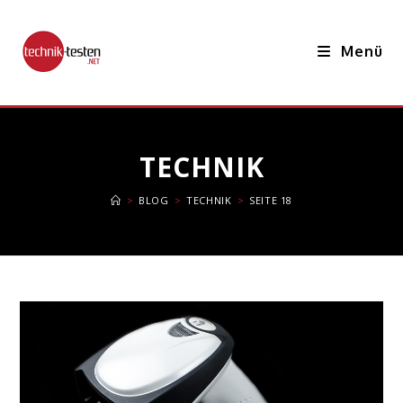
Zum
Inhalt
Menü
springen
TECHNIK
>
BLOG
>
TECHNIK
>
SEITE 18